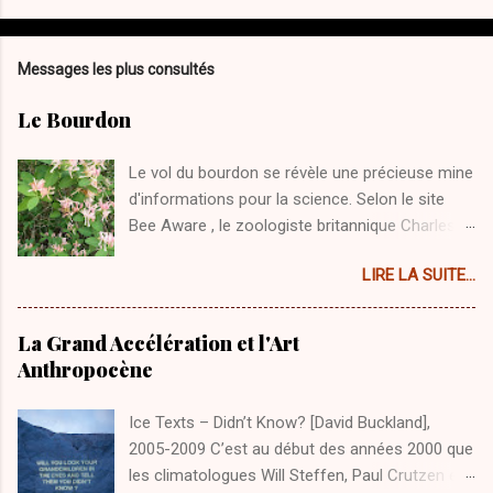
Messages les plus consultés
Le Bourdon
Le vol du bourdon se révèle une précieuse mine
d'informations pour la science. Selon le site
Bee Aware , le zoologiste britannique Charles
Ellington aurait enregistré le battement des
LIRE LA SUITE...
ailes du bourdon, jusqu’à 200 fois par seconde,
avec une caméra sophistiquée et ultrarapide.
L’air qui est agité par les battements ultra
La Grand Accélération et l'Art
rapide de ses ailes crée des tourbillons et c’est
Anthropocène
grâce à la dépression que ces tourbillons
provoque qu’il peut s’élever dans les airs et
Ice Texts – Didn’t Know? [David Buckland],
atteindre une vitesse allant jusqu’à 20 km/h.
2005-2009 C’est au début des années 2000 que
Chaque mouvement, en forme de huit, génère
les climatologues Will Steffen, Paul Crutzen et
des effets d’ascenseur donnant lieu à un retour